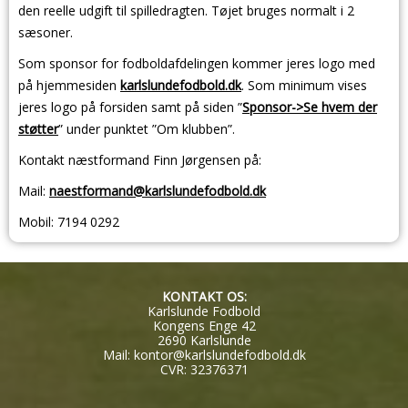
den reelle udgift til spilledragten. Tøjet bruges normalt i 2
sæsoner.
Som sponsor for fodboldafdelingen kommer jeres logo med
på hjemmesiden
karlslundefodbold.dk
. Som minimum vises
jeres logo på forsiden samt på siden ”
Sponsor->Se hvem der
støtter
” under punktet ”Om klubben”.
Kontakt næstformand Finn Jørgensen på:
Mail:
naestformand@karlslundefodbold.dk
Mobil: 7194 0292
KONTAKT OS:
Karlslunde Fodbold
Kongens Enge 42
2690 Karlslunde
Mail:
kontor@karlslundefodbold.dk
CVR: 32376371