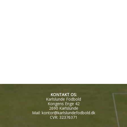
KONTAKT OS:
Karlslunde Fodbold
Kongens Enge 42
2690 Karlslunde
Mail:
kontor@karlslundefodbold.dk
CVR: 32376371