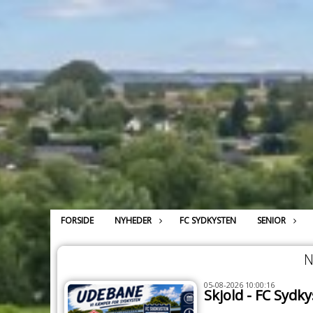
FORSIDE
NYHEDER
FC SYDKYSTEN
SENIOR
N
05-08-2026 10:00:16
Skjold - FC Sydk