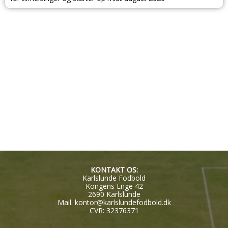
KONTAKT OS:
Karlslunde Fodbold
Kongens Enge 42
2690 Karlslunde
Mail:
kontor@karlslundefodbold.dk
CVR: 32376371