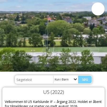
Kun i Børn
U5 (2022)
Velkommen til U5 Karlslunde IF – årgang 2022. Holdet er åbent
for tilmeldinger og starter op midt august 2026