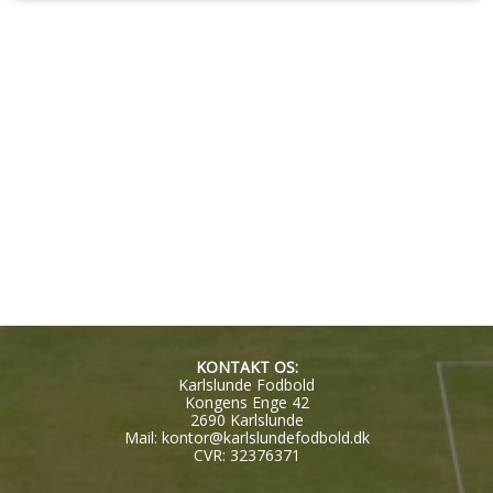
KONTAKT OS:
Karlslunde Fodbold
Kongens Enge 42
2690 Karlslunde
Mail:
kontor@karlslundefodbold.dk
CVR: 32376371